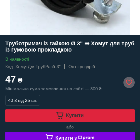
Труботримач із гайкою Ø 3" ➡️ Хомут для труб
із гумовою прокладкою
В наявності
Код: ХомутДляТрубРазб-3"
Опт і роздріб
47
₴
Мінімальна сума замовлення на сайті — 300 ₴
40 ₴
від 25 шт.
Купити
або
Купити з