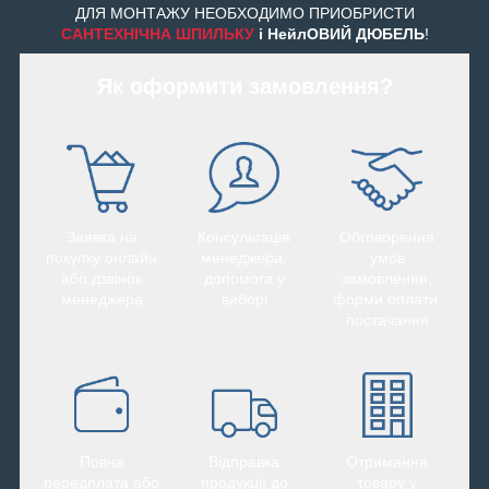
ДЛЯ МОНТАЖУ НЕОБХОДИМО ПРИОБРИСТИ
САНТЕХНІЧНА ШПИЛЬКУ
і НейлОВИЙ ДЮБЕЛЬ
!
Як оформити замовлення?
Заявка на
Консультація
Обговорення
покупку онлайн
менеджера,
умов
або дзвінок
допомога у
замовлення,
менеджера
виборі
форми оплати,
постачання
Повна
Відправка
Отримання
передплата або
продукції до
товару у