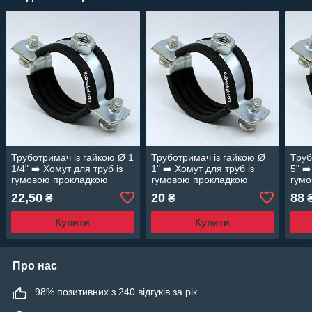
Труботримач із гайкою Ø 1
Труботримач із гайкою Ø
Труб
1/4" ➡️ Хомут для труб із
1" ➡️ Хомут для труб із
5" ➡
гумовою прокладкою
гумовою прокладкою
гум
22,50
20
88
₴
₴
Купити
Купити
Про нас
98% позитивних з 240 відгуків за рік