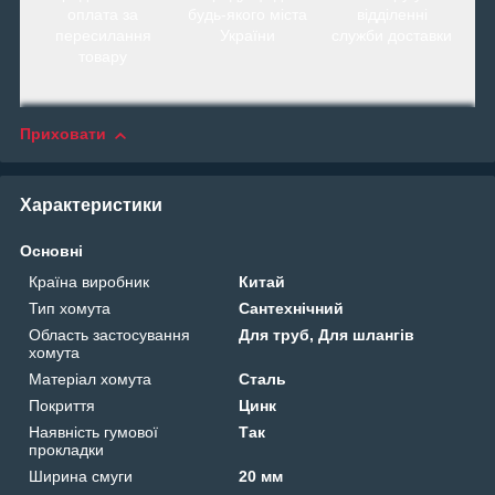
оплата за
будь-якого міста
відділенні
пересилання
України
служби доставки
товару
Приховати
Характеристики
Основні
Країна виробник
Китай
Тип хомута
Сантехнічний
Область застосування
Для труб, Для шлангів
хомута
Матеріал хомута
Сталь
Покриття
Цинк
Наявність гумової
Так
прокладки
Ширина смуги
20 мм