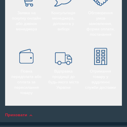
Заявка на
Консультація
Обговорення
покупку онлайн
менеджера,
умов
або дзвінок
допомога у
замовлення,
менеджера
виборі
форми оплати,
постачання
Повна
Відправка
Отримання
передплата або
продукції до
товару у
оплата за
будь-якого міста
відділенні
пересилання
України
служби доставки
товару
Приховати