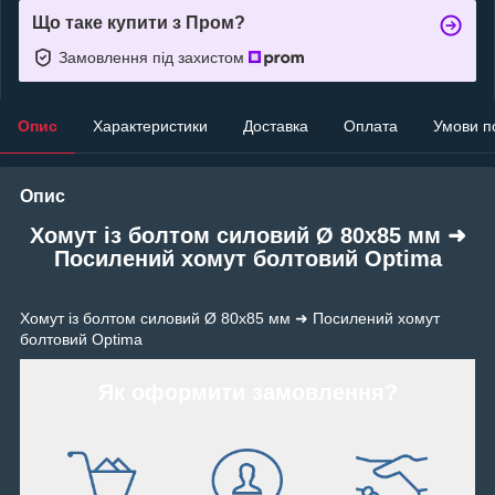
Що таке купити з Пром?
Замовлення під захистом
Опис
Характеристики
Доставка
Оплата
Умови п
Опис
Хомут із болтом силовий Ø 80х85 мм ➜
Посилений хомут болтовий Optima
Хомут із болтом силовий Ø 80х85 мм ➜ Посилений хомут
болтовий Optima
Як оформити замовлення?