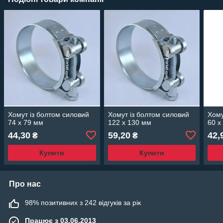
Хомут із болтом силовий
Хомут із болтом силовий
Хому
74 х 79 мм
122 х 130 мм
60 х
44,30
59,20
42,
₴
₴
Купити
Купити
Про нас
98% позитивних з 242 відгуків за рік
Працює з 03.06.2013