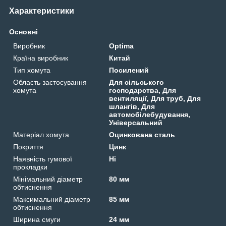
Характеристики
Основні
Виробник
Optima
Країна виробник
Китай
Тип хомута
Посилений
Область застосування
Для сільського
хомута
господарства, Для
вентиляції, Для труб, Для
шлангів, Для
автомобілебудування,
Універсальний
Матеріал хомута
Оцинкована сталь
Покриття
Цинк
Наявність гумової
Ні
прокладки
Мінімальний діаметр
80 мм
обтиснення
Максимальний діаметр
85 мм
обтиснення
Ширина смуги
24 мм