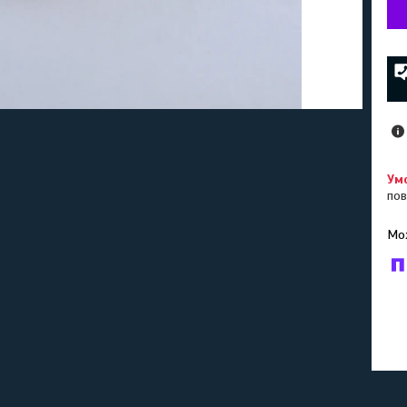
пов
У к
буд