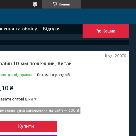
Кошик
нення та обміну
Відгуки
Кошик
Код:
20070
рабін 10 мм пожежний, Китай
ово до відправки
Оптом і в роздріб
,10 ₴
азати оптові ціни
німальна сума замовлення на сайті — 300 ₴
Купити