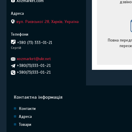
Xozmarket.com
дзвін
вул. Раєвської 28, Харків, Україна
Повна передп
+380 (73) 333-01-21
переси
Сергій
xozmarket@ukr.net
+380(73)333-01-21
+380(73)333-01-21
Контактна інформація
Контакти
Адреса
Товари