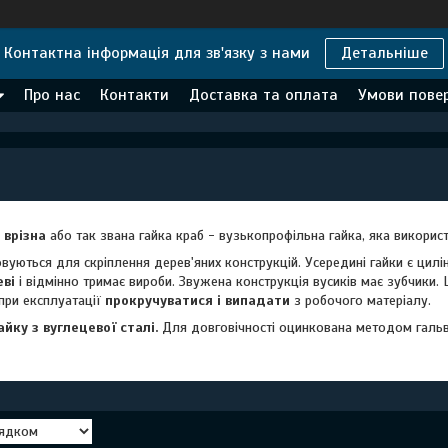
Контактна інформація для зв'язку з нами
Детальніше
Про нас
Контакти
Доставка та оплата
Умови повер
врізна
або так звана гайка краб - вузькопрофільна гайка, яка викорис
ються для скріплення дерев'яних конструкцій. Усередині гайки є цилін
еві
і відмінно тримає вироби. Звужена конструкція вусиків має зубчики
при експлуатації
прокручуватися і випадати
з робочого матеріалу.
ку з вуглецевої сталі.
Для довговічності оцинкована методом гальва