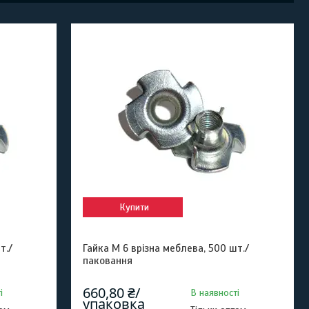
Купити
т./
Гайка М 6 врізна меблева, 500 шт./
паковання
660,80 ₴/
і
В наявності
упаковка