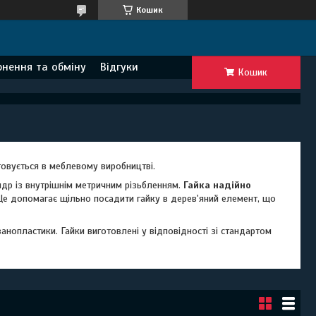
Кошик
нення та обміну
Відгуки
Кошик
товується в меблевому виробництві.
др із внутрішнім метричним різьбленням.
Гайка надійно
. Це допомагає щільно посадити гайку в дерев'яний елемент, що
нопластики. Гайки виготовлені у відповідності зі стандартом