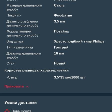
Матеріал кріпильного
Сталь
виробу
Покриття
Фосфатне
Діаметр різьблення
3.5 мм
кріпильного виробу
Форма головки
Потайна
кріпильного виробу
Вид шліца
Хрестоподібний типу Philips
Тип накінечника
Гострий
Довжина кріпильного
16 мм
виробу
Стан
Новий
Користувальницькі характеристики
Розмір
3.5*35 мм/1000 шт
Приховати
Умови доставки
Нова Пошта