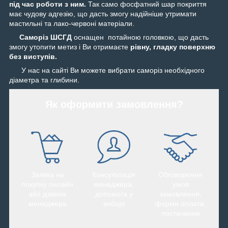
під час роботи з ним.
Так само фосфатний шар покриття
має чудову адгезію, що дасть змогу надійніше утримати
мастильні та лако-червоні матеріали.
Саморіз ШСГД
оснащен потайною головкою, що дасть
змогу утопити метиз і Ви отримаєте
рівну, гладку поверхню
без виступів.
У нас на сайті Ви можете вибрати саморіз необхідного
діаметра та глибини.
Як оформити замовлення?
Заявка на
Консультація
Обговорення
покупку онлайн
менеджера,
умов
або дзвінок
допомога у
замовлення,
менеджера
виборі
форми оплати,
постачання