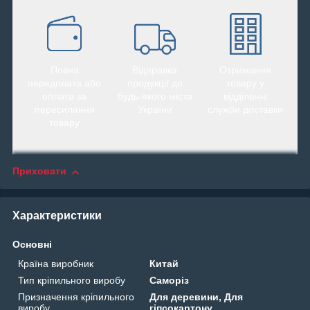
Повна
Відправка
Отримання
передплата або
продукції до
товару у
оплата за
будь-якого міста
відділенні
пересилання
України
служби доставки
товару
Приховати
Характеристики
Основні
Країна виробник
Китай
Тип кріпильного виробу
Саморіз
Призначення кріпильного
Для деревини, Для
виробу
гіпсокартону