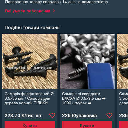
Повернення товару впродовж 14 днів за домовленістю
Всі умови повернення
Подібні товари компанії
Саморіз фосфатований Ø
Саморіз зі свердлом
Сам
3.5х35 мм / Саморіз для
БЛОХА Ø 3.5х9.5 мм ➡️
3.5х
дерева чорний ТІЛЬКИ
1000 шт/упак ➡️
дере
ОПТОМ
ТАЙВАНИНА ➡️
ОП
Оцинкований саморіз
223,70
226
286
₴/тис. шт.
₴/упаковка
БЛОХУ
Купити
Купити