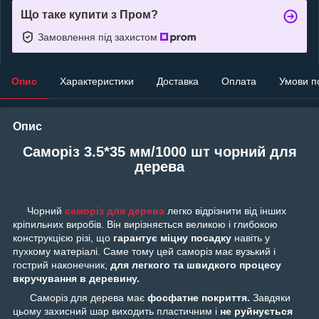
Що таке купити з Пром?
Замовлення під захистом
Опис
Характеристики
Доставка
Оплата
Умови п
Опис
Саморіз 3.5*35 мм/1000 шт чорний для
дерева
Чорний
саморіз для дерева
легко відрізнити від інших
кріпильних виробів. Він вирізняється великою і глибокою
конструкцією різі, що
гарантує міцну посадку
навіть у
пухкому матеріалі. Саме тому цей саморіз має вузький і
гострий наконечник,
для легкого та швидкого процесу
вкручування в деревину.
Саморіз для дерева має
фосфатне покриття.
Завдяки
цьому захисний шар виходить пластичним і
не руйнується