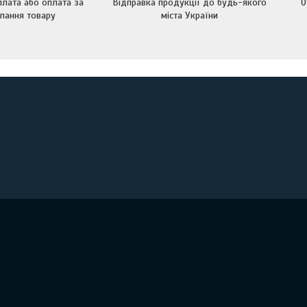
лата або оплата за
Відправка продукції до будь-якого
О
лання товару
міста України