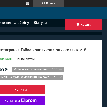
Кошик
нення та обміну
Відгуки
Кошик
стигранна Гайка ковпачкова оцинкована М 8
аявності
Тільки оптом
50 ₴
Мінімальне замовлення — 200 шт.
німальна сума замовлення на сайті — 300 ₴
Купити
Купити з