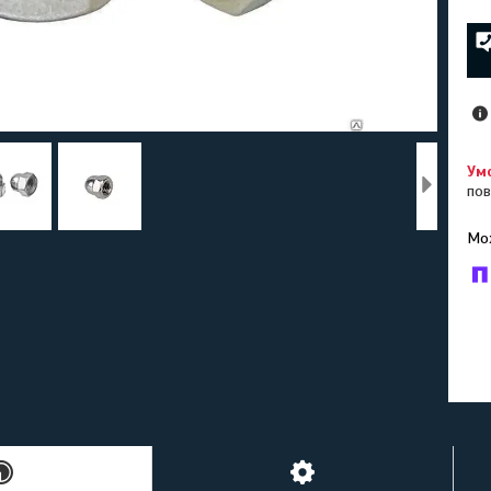
пов
У к
буд