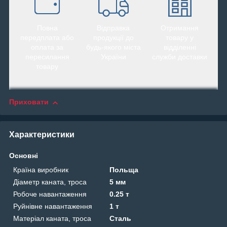
Повна
Відправка
Отримання
передплата або
продукції до
товару у
оплата за
будь-якого міста
відділенні
пересилання
України
служби доставки
товару
Приховати
Характеристики
Основні
Країна виробник
Польща
Діаметр каната, троса
5 мм
Робоче навантаження
0.25 т
Руйнівне навантаження
1 т
Матеріал каната, троса
Сталь