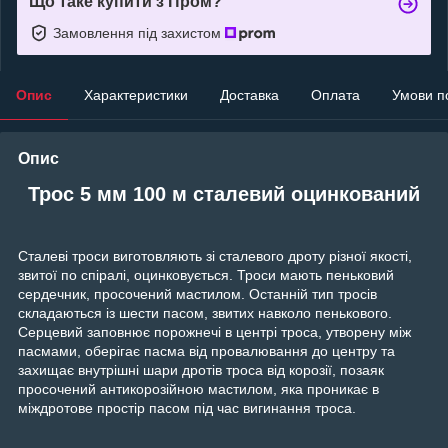
Що таке купити з Пром?
Замовлення під захистом
Опис
Характеристики
Доставка
Оплата
Умови п
Опис
Трос 5 мм 100 м сталевий оцинкований
Сталеві троси виготовляють зі сталевого дроту різної якості,
звитої по спіралі, оцинковується. Троси мають пеньковий
сердечник, просочений мастилом. Останній тип тросів
складаються із шести пасом, звитих навколо пенькового.
Серцевий заповнює порожнечі в центрі троса, утворену між
пасмами, оберігає пасма від провалювання до центру та
захищає внутрішні шари дротів троса від корозії, позаяк
просочений антикорозійною мастилом, яка проникає в
міждротове простір пасом під час вигинання троса.