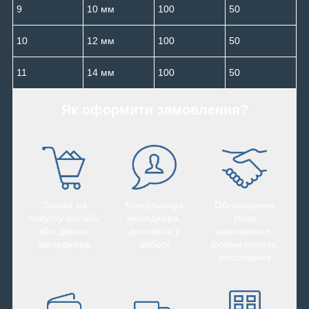
9
10 мм
100
50
10
12 мм
100
50
11
14 мм
100
50
Як оформити замовлення?
Заявка на
Консультація
Обговорення
покупку онлайн
менеджера,
умов
або дзвінок
допомога у
замовлення,
менеджера
виборі
форми оплати,
постачання