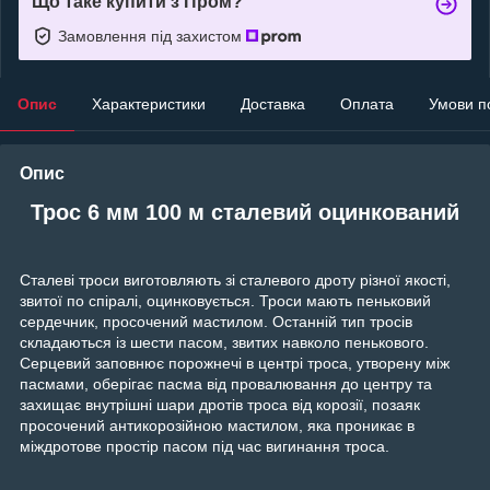
Що таке купити з Пром?
Замовлення під захистом
Опис
Характеристики
Доставка
Оплата
Умови п
Опис
Трос 6 мм 100 м сталевий оцинкований
Сталеві троси виготовляють зі сталевого дроту різної якості,
звитої по спіралі, оцинковується. Троси мають пеньковий
сердечник, просочений мастилом. Останній тип тросів
складаються із шести пасом, звитих навколо пенькового.
Серцевий заповнює порожнечі в центрі троса, утворену між
пасмами, оберігає пасма від провалювання до центру та
захищає внутрішні шари дротів троса від корозії, позаяк
просочений антикорозійною мастилом, яка проникає в
міждротове простір пасом під час вигинання троса.