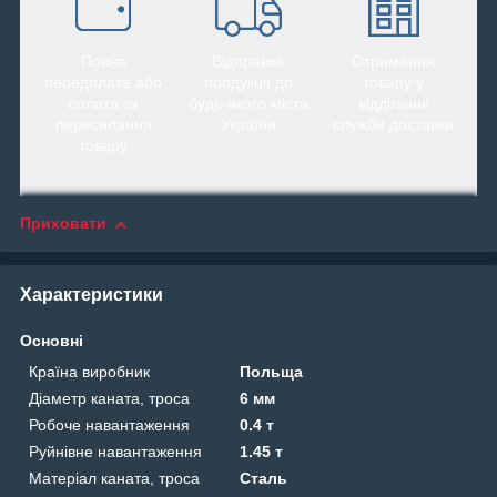
Повна
Відправка
Отримання
передплата або
продукції до
товару у
оплата за
будь-якого міста
відділенні
пересилання
України
служби доставки
товару
Приховати
Характеристики
Основні
Країна виробник
Польща
Діаметр каната, троса
6 мм
Робоче навантаження
0.4 т
Руйнівне навантаження
1.45 т
Матеріал каната, троса
Сталь