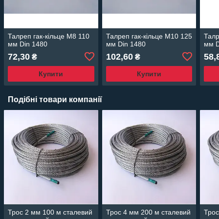
Талреп гак-кільце М8 110
Талреп гак-кільце М10 125
Талр
мм Din 1480
мм Din 1480
мм D
72,30
102,60
58,
₴
₴
Купити
Купити
Подібні товари компанії
Трос 2 мм 100 м сталевий
Трос 4 мм 200 м сталевий
Трос