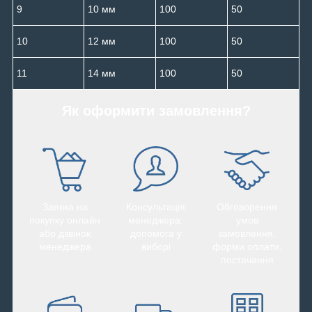
9
10 мм
100
50
10
12 мм
100
50
11
14 мм
100
50
Як оформити замовлення?
Заявка на
Консультація
Обговорення
покупку онлайн
менеджера,
умов
або дзвінок
допомога у
замовлення,
менеджера
виборі
форми оплати,
постачання