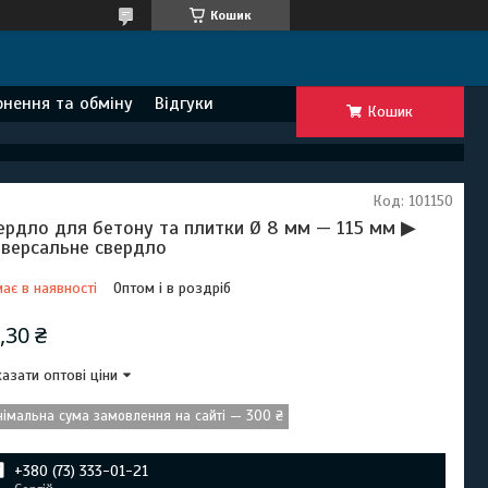
Кошик
нення та обміну
Відгуки
Кошик
Код:
101150
ердло для бетону та плитки Ø 8 мм — 115 мм ▶
іверсальне свердло
ає в наявності
Оптом і в роздріб
,30 ₴
азати оптові ціни
німальна сума замовлення на сайті — 300 ₴
+380 (73) 333-01-21