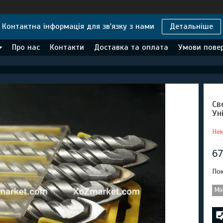
Контактна інформація для зв'язку з нами
Детальніше
Про нас
Контакти
Доставка та оплата
Умови повер
Св
Ун
Нем
67
Пок
Мі