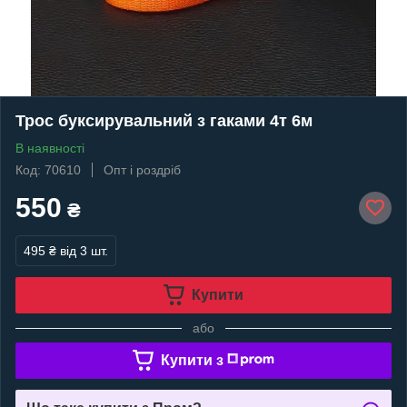
Трос буксирувальний з гаками 4т 6м
В наявності
Код: 70610
Опт і роздріб
550
₴
495 ₴
від 3 шт.
Купити
або
Купити з