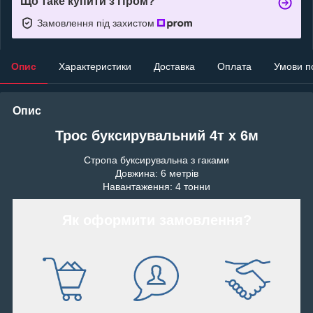
Що таке купити з Пром?
Замовлення під захистом
Опис
Характеристики
Доставка
Оплата
Умови п
Опис
Трос буксирувальний 4т х 6м
Стропа буксирувальна з гаками
Довжина: 6 метрів
Навантаження: 4 тонни
Як оформити замовлення?