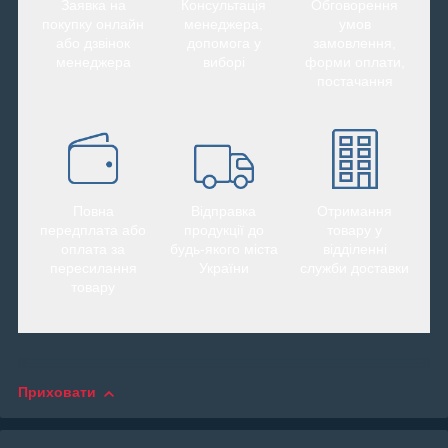
Заявка на
Консультація
Обговорення
покупку онлайн
менеджера,
умов
або дзвінок
допомога у
замовлення,
менеджера
виборі
форми оплати,
постачання
Повна
Відправка
Отримання
передплата або
продукції до
товару у
оплата за
будь-якого міста
відділенні
пересилання
України
служби доставки
товару
Приховати