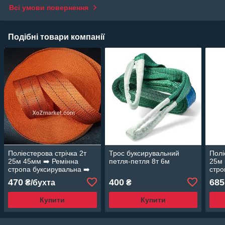
Всі умови повернення
Подібні товари компанії
Поліестерова стрічка 2т
Трос буксирувальний
Полі
25м 45мм ➡️ Ремінна
петля-петля 8т 6м
25м 
стропа буксирувальна ➡️
стро
Стрічка для стяжних
Стрі
470
400
685
₴/бухта
₴
ременів
реме
Купити
Купити