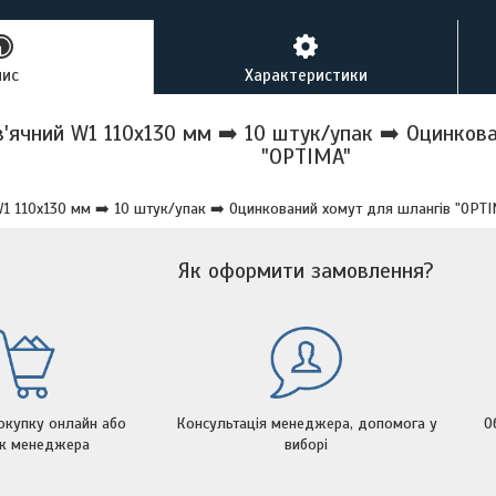
пис
Характеристики
'ячний W1 110х130 мм ➡️ 10 штук/упак ➡️ Оцинков
"OPTIMA"
W1 110х130 мм ➡️ 10 штук/упак ➡️ Оцинкований хомут для шлангів "OPTI
Як оформити замовлення?
окупку онлайн або
Консультація менеджера, допомога у
О
ок менеджера
виборі