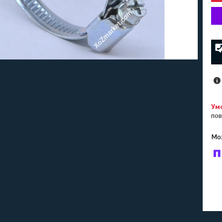
пов
У к
буд