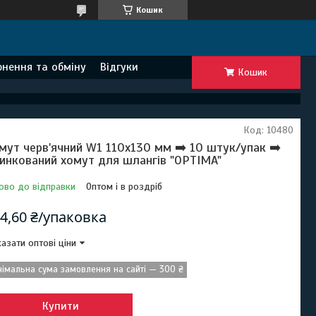
Кошик
нення та обміну
Відгуки
Кошик
Код:
10480
мут черв'ячний W1 110х130 мм ➡️ 10 штук/упак ➡️
инкований хомут для шлангів "OPTIMA"
ово до відправки
Оптом і в роздріб
4,60 ₴/упаковка
азати оптові ціни
німальна сума замовлення на сайті — 300 ₴
Купити