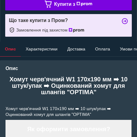
Купити з
Що таке купити з Пром?
Замовлення під захистом
Опис
Характеристики
Доставка
Оплата
Умови п
Опис
Хомут черв'ячний W1 170х190 мм ➡️ 10
штук/упак ➡️ Оцинкований хомут для
шлангів "OPTIMA"
Хомут черв'ячний W1 170х190 мм ➡️ 10 штук/упак ➡️
Оцинкований хомут для шлангів "OPTIMA"
Як оформити замовлення?