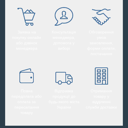
Заявка на
Консультація
Обговорення
покупку онлайн
менеджера,
умов
або дзвінок
допомога у
замовлення,
менеджера
виборі
форми оплати,
постачання
Повна
Відправка
Отримання
передплата або
продукції до
товару у
оплата за
будь-якого міста
відділенні
пересилання
України
служби доставки
товару