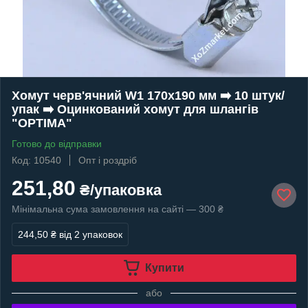
Хомут черв'ячний W1 170х190 мм ➡️ 10 штук/
упак ➡️ Оцинкований хомут для шлангів
"OPTIMA"
Готово до відправки
Код: 10540
Опт і роздріб
251,80
₴/упаковка
Мінімальна сума замовлення на сайті — 300 ₴
244,50 ₴
від 2 упаковок
Купити
або