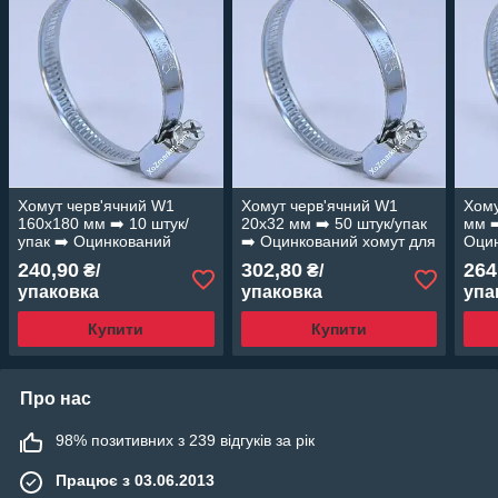
Хомут черв'ячний W1
Хомут черв'ячний W1
Хому
160х180 мм ➡️ 10 штук/
20х32 мм ➡️ 50 штук/упак
мм ➡
упак ➡️ Оцинкований
➡️ Оцинкований хомут для
Оцин
хомут для шлангів
шлангів "OPTIMA"
шлан
240,90
302,80
264
₴/
₴/
"OPTIMA"
упаковка
упаковка
упа
Купити
Купити
Про нас
98% позитивних з 239 відгуків за рік
Працює з 03.06.2013