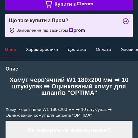
Купити з
Що таке купити з Пром?
Замовлення під захистом
Опис
Характеристики
Доставка
Оплата
Умови п
Опис
Хомут черв'ячний W1 180х200 мм ➡️ 10
штук/упак ➡️ Оцинкований хомут для
шлангів "OPTIMA"
Хомут черв'ячний W1 180х200 мм ➡️ 10 штук/упак ➡️
Оцинкований хомут для шлангів "OPTIMA"
Як оформити замовлення?