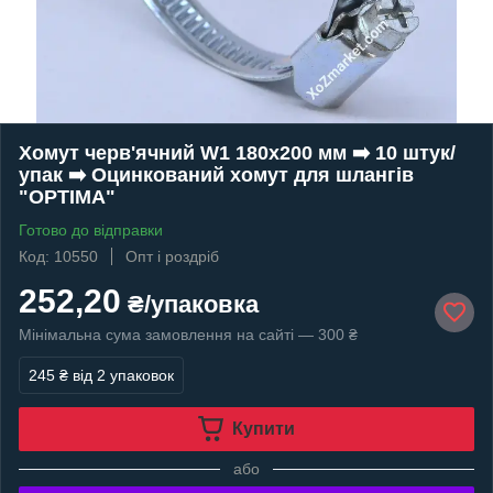
Хомут черв'ячний W1 180х200 мм ➡️ 10 штук/
упак ➡️ Оцинкований хомут для шлангів
"OPTIMA"
Готово до відправки
Код: 10550
Опт і роздріб
252,20
₴/упаковка
Мінімальна сума замовлення на сайті — 300 ₴
245 ₴
від 2 упаковок
Купити
або