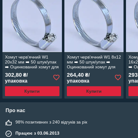
Хомут черв'ячний W1
Хомут черв'ячний W1 8х12
Хому
20х32 мм ➡️ 50 штук/упак
мм ➡️ 50 штук/упак ➡️
16х2
➡️ Оцинкований хомут для
Оцинкований хомут для
➡️ О
шлангів "OPTIMA"
шлангів "OPTIMA"
шлан
302,80
264,40
293
₴/
₴/
упаковка
упаковка
упа
Купити
Купити
Про нас
98% позитивних з 240 відгуків за рік
Працює з 03.06.2013