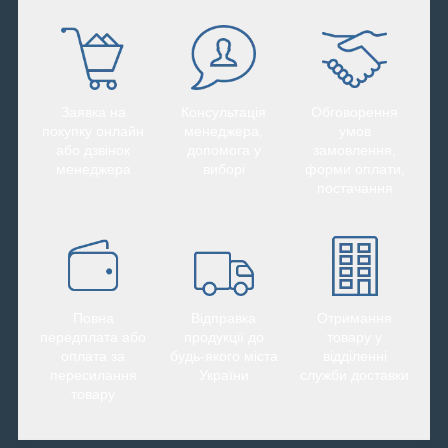
Заявка на
Консультація
Обговорення
покупку онлайн
менеджера,
умов
або дзвінок
допомога у
замовлення,
менеджера
виборі
форми оплати,
постачання
Повна
Відправка
Отримання
передплата або
продукції до
товару у
оплата за
будь-якого міста
відділенні
пересилання
України
служби доставки
товару