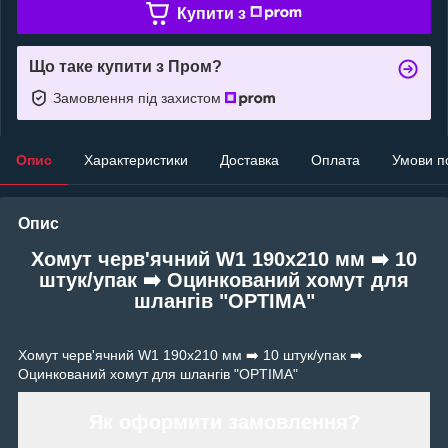
Купити з
Що таке купити з Пром?
Замовлення під захистом
Опис
Характеристики
Доставка
Оплата
Умови п
Опис
Хомут черв'ячний W1 190х210 мм ➡️ 10
штук/упак ➡️ Оцинкований хомут для
шлангів "OPTIMA"
Хомут черв'ячний W1 190х210 мм ➡️ 10 штук/упак ➡️
Оцинкований хомут для шлангів "OPTIMA"
Як оформити замовлення?