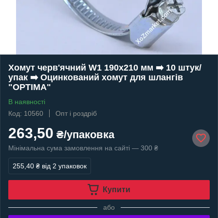
Хомут черв'ячний W1 190х210 мм ➡️ 10 штук/
упак ➡️ Оцинкований хомут для шлангів
"OPTIMA"
В наявності
Код: 10560
Опт і роздріб
263,50
₴/упаковка
Мінімальна сума замовлення на сайті — 300 ₴
255,40 ₴
від 2 упаковок
Купити
або