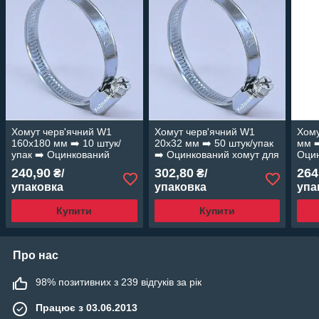
Хомут черв'ячний W1
Хомут черв'ячний W1
Хому
160х180 мм ➡️ 10 штук/
20х32 мм ➡️ 50 штук/упак
мм ➡
упак ➡️ Оцинкований
➡️ Оцинкований хомут для
Оцин
хомут для шлангів
шлангів "OPTIMA"
шлан
240,90
302,80
264
₴/
₴/
"OPTIMA"
упаковка
упаковка
упа
Купити
Купити
Про нас
98% позитивних з 239 відгуків за рік
Працює з 03.06.2013