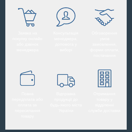
Заявка на
Консультація
Обговорення
покупку онлайн
менеджера,
умов
або дзвінок
допомога у
замовлення,
менеджера
виборі
форми оплати,
постачання
Повна
Відправка
Отримання
передплата або
продукції до
товару у
оплата за
будь-якого міста
відділенні
пересилання
України
служби доставки
товару