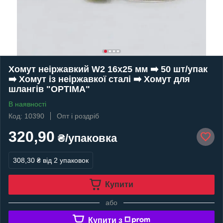
Хомут неіржавкий W2 16х25 мм ➡️ 50 шт/упак
➡️ Хомут із неіржавкої сталі ➡️ Хомут для
шлангів "OPTIMA"
В наявності
Код: 10390
Опт і роздріб
320,90
₴/упаковка
308,30 ₴
від 2 упаковок
Купити
або
Купити з