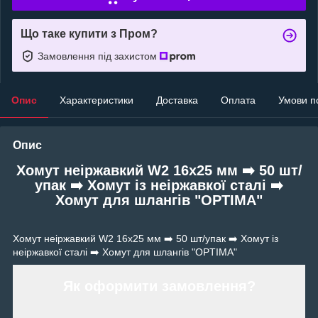
Що таке купити з Пром?
Замовлення під захистом
Опис
Характеристики
Доставка
Оплата
Умови п
Опис
Хомут неіржавкий W2 16х25 мм ➡️ 50 шт/
упак ➡️ Хомут із неіржавкої сталі ➡️
Хомут для шлангів "OPTIMA"
Хомут неіржавкий W2 16х25 мм ➡️ 50 шт/упак ➡️ Хомут із
неіржавкої сталі ➡️ Хомут для шлангів "OPTIMA"
Як оформити замовлення?