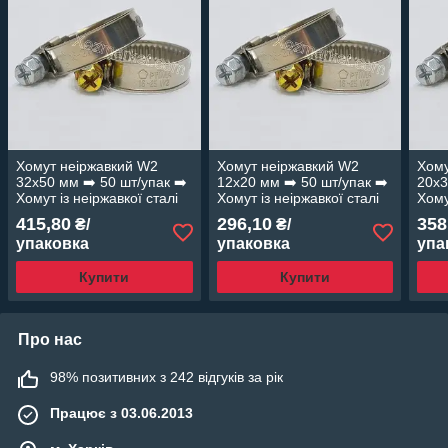
Хомут неіржавкий W2
Хомут неіржавкий W2
Хому
32х50 мм ➡️ 50 шт/упак ➡️
12х20 мм ➡️ 50 шт/упак ➡️
20х3
Хомут із неіржавкої сталі
Хомут із неіржавкої сталі
Хому
➡️ Хомут для шлангів
➡️ Хомут для шлангів
➡️ Х
415,80
296,10
358
₴/
₴/
"OPTIMA"
"OPTIMA"
"OP
упаковка
упаковка
упа
Купити
Купити
Про нас
98% позитивних з 242 відгуків за рік
Працює з 03.06.2013