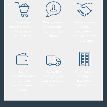
Заявка на
Консультація
Обговорення
покупку онлайн
менеджера,
умов
або дзвінок
допомога у
замовлення,
менеджера
виборі
форми оплати,
постачання
Повна
Відправка
Отримання
передплата або
продукції до
товару у
оплата за
будь-якого міста
відділенні
пересилання
України
служби доставки
товару