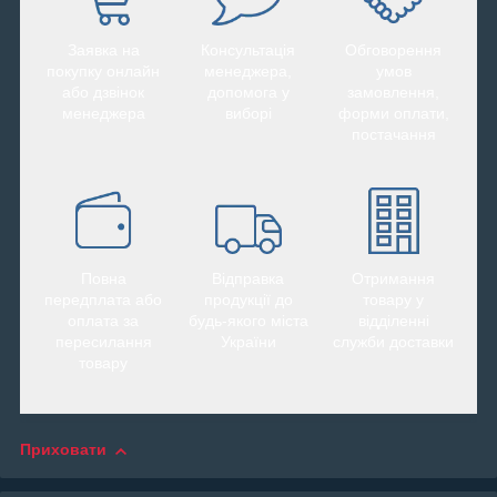
Заявка на
Консультація
Обговорення
покупку онлайн
менеджера,
умов
або дзвінок
допомога у
замовлення,
менеджера
виборі
форми оплати,
постачання
Повна
Відправка
Отримання
передплата або
продукції до
товару у
оплата за
будь-якого міста
відділенні
пересилання
України
служби доставки
товару
Приховати