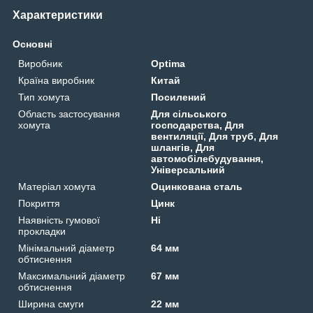
Характеристики
Основні
Виробник
Optima
Країна виробник
Китай
Тип хомута
Посилений
Область застосування
Для сільського
хомута
господарства, Для
вентиляції, Для труб, Для
шлангів, Для
автомобілебудування,
Універсальний
Матеріал хомута
Оцинкована сталь
Покриття
Цинк
Наявність гумової
Ні
прокладки
Мінімальний діаметр
64 мм
обтиснення
Максимальний діаметр
67 мм
обтиснення
Ширина смуги
22 мм