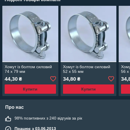
Хомут із болтом силовий
Хомут із болтом силовий
Хому
74 х 79 мм
52 х 55 мм
56 х
44,30
34,80
34,
₴
₴
Купити
Купити
Про нас
98% позитивних з 240 відгуків за рік
Працює з 03.06.2013