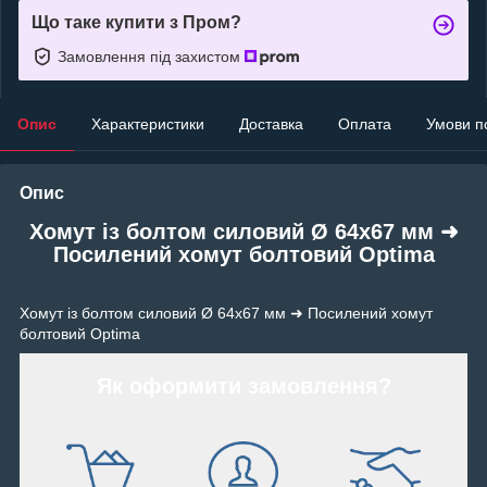
Що таке купити з Пром?
Замовлення під захистом
Опис
Характеристики
Доставка
Оплата
Умови п
Опис
Хомут із болтом силовий Ø 64х67 мм ➜
Посилений хомут болтовий Optima
Хомут із болтом силовий Ø 64х67 мм ➜ Посилений хомут
болтовий Optima
Як оформити замовлення?