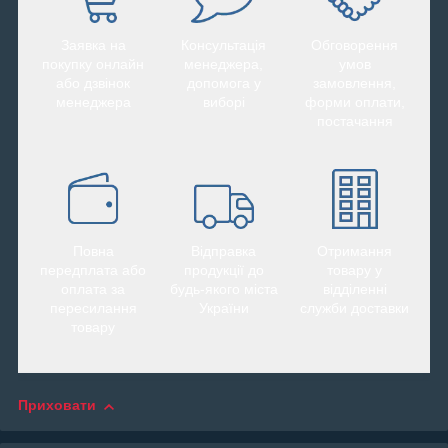
Заявка на
Консультація
Обговорення
покупку онлайн
менеджера,
умов
або дзвінок
допомога у
замовлення,
менеджера
виборі
форми оплати,
постачання
Повна
Відправка
Отримання
передплата або
продукції до
товару у
оплата за
будь-якого міста
відділенні
пересилання
України
служби доставки
товару
Приховати