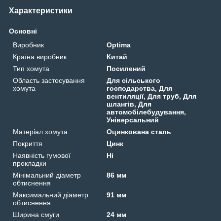
Характеристики
Основні
Виробник
Optima
Країна виробник
Китай
Тип хомута
Посилений
Область застосування
Для сільського
хомута
господарства, Для
вентиляції, Для труб, Для
шлангів, Для
автомобілебудування,
Універсальний
Матеріал хомута
Оцинкована сталь
Покриття
Цинк
Наявність гумової
Ні
прокладки
Мінімальний діаметр
86 мм
обтиснення
Максимальний діаметр
91 мм
обтиснення
Ширина смуги
24 мм