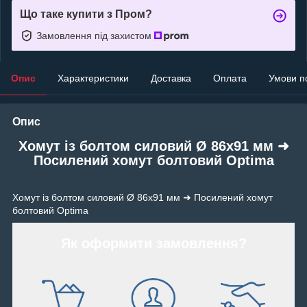
Що таке купити з Пром?
Замовлення під захистом
Опис
Характеристики
Доставка
Оплата
Умови п
Опис
Хомут із болтом силовий Ø 86х91 мм ➜
Посилений хомут болтовий Optima
Хомут із болтом силовий Ø 86х91 мм ➜ Посилений хомут
болтовий Optima
Як оформити замовлення?