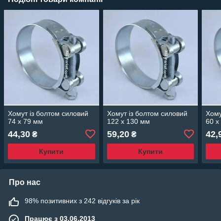
Хомут із болтом силовий
Хомут із болтом силовий
Хому
74 х 79 мм
122 х 130 мм
60 х
44,30
59,20
42,
₴
₴
Купити
Купити
Про нас
98% позитивних з 242 відгуків за рік
Працює з 03.06.2013