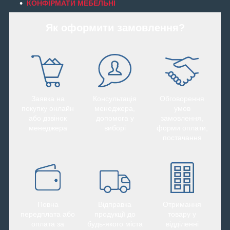
КОНФІРМАТИ МЕБЕЛЬНІ
Як оформити замовлення?
Заявка на
Консультація
Обговорення
покупку онлайн
менеджера,
умов
або дзвінок
допомога у
замовлення,
менеджера
виборі
форми оплати,
постачання
Повна
Відправка
Отримання
передплата або
продукції до
товару у
оплата за
будь-якого міста
відділенні