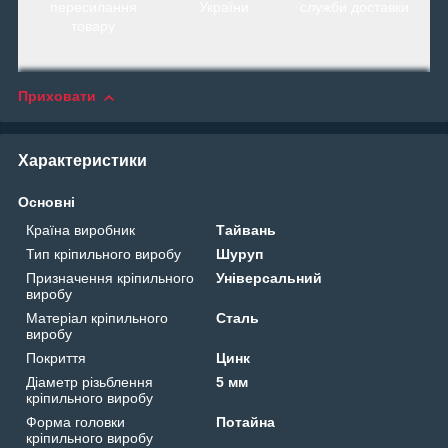
пересилання
України
служби доставки
товару
Приховати
Характеристики
Основні
Країна виробник
Тайвань
Тип кріпильного виробу
Шуруп
Призначення кріпильного
Універсальний
виробу
Матеріал кріпильного
Сталь
виробу
Покриття
Цинк
Діаметр різьблення
5 мм
кріпильного виробу
Форма головки
Потайна
кріпильного виробу