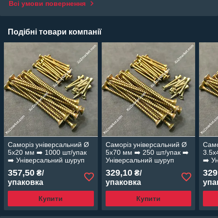
Всі умови повернення
Подібні товари компанії
Саморіз універсальний Ø
Саморіз універсальний Ø
Само
5х20 мм ➡️ 1000 шт/упак
5х70 мм ➡️ 250 шт/упак ➡️
3.5х
➡️ Універсальний шуруп
Універсальний шуруп
➡️ У
жовтий цинк
жовтий цинк
жовт
357,50
329,10
329
₴/
₴/
упаковка
упаковка
упа
Купити
Купити