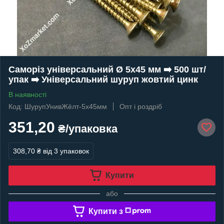
Саморіз універсальний Ø 5х45 мм ➡️ 500 шт/
упак ➡️ Універсальний шуруп жовтий цинк
В наявності
Код: ШурупУнивЖёлт-5х45мм
Опт і роздріб
351,20
₴/упаковка
308,70 ₴
від 3 упаковок
Купити
або
Купити з