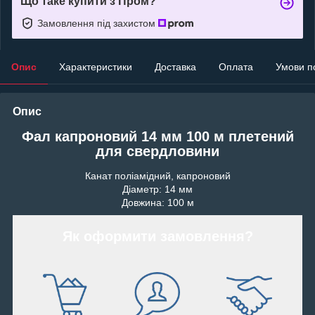
Що таке купити з Пром?
Замовлення під захистом
Опис
Характеристики
Доставка
Оплата
Умови п
Опис
Фал капроновий 14 мм 100 м плетений
для свердловини
Канат поліамідний, капроновий
Діаметр: 14 мм
Довжина: 100 м
Як оформити замовлення?