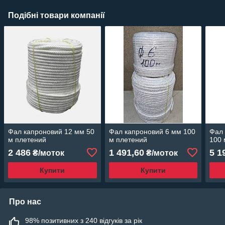
Подібні товари компанії
Фал капроновий 12 мм 50
Фал капроновий 6 мм 100
Фал 
м плетений
м плетений
100 
2 486
1 491,60
5 1
₴/моток
₴/моток
Купити
Купити
Про нас
98% позитивних з 240 відгуків за рік