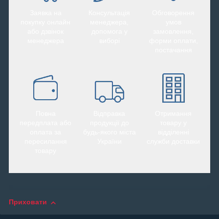
Заявка на
Консультація
Обговорення
покупку онлайн
менеджера,
умов
або дзвінок
допомога у
замовлення,
менеджера
виборі
форми оплати,
постачання
Повна
Відправка
Отримання
передплата або
продукції до
товару у
оплата за
будь-якого міста
відділенні
пересилання
України
служби доставки
товару
Приховати