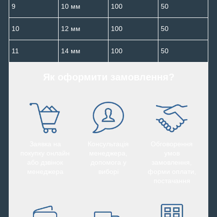
9
10 мм
100
50
10
12 мм
100
50
11
14 мм
100
50
Як оформити замовлення?
Заявка на
Консультація
Обговорення
покупку онлайн
менеджера,
умов
або дзвінок
допомога у
замовлення,
менеджера
виборі
форми оплати,
постачання