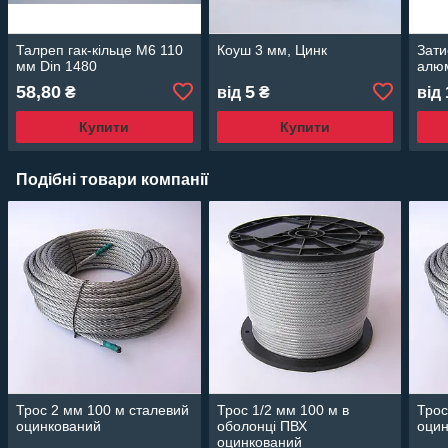
Талреп гак-кільце М6 110
Коуш 3 мм, Цинк
Зати
мм Din 1480
алюм
58,80
5
₴
від
₴
від
Купити
Купити
Подібні товари компанії
Трос 2 мм 100 м сталевий
Трос 1/2 мм 100 м в
Трос
оцинкований
оболонці ПВХ
оци
оцинкований