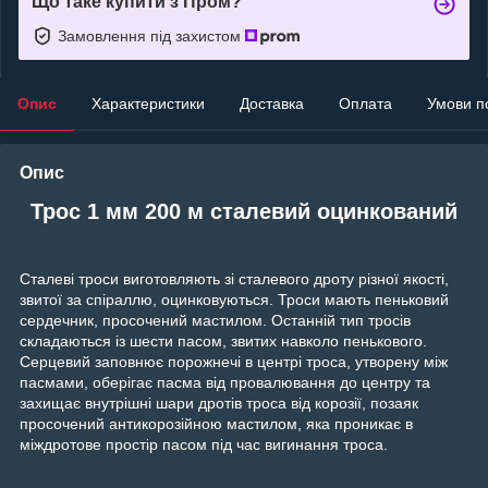
Що таке купити з Пром?
Замовлення під захистом
Опис
Характеристики
Доставка
Оплата
Умови п
Опис
Трос 1 мм 200 м сталевий оцинкований
Сталеві троси виготовляють зі сталевого дроту різної якості,
звитої за спіраллю, оцинковуються. Троси мають пеньковий
сердечник, просочений мастилом. Останній тип тросів
складаються із шести пасом, звитих навколо пенькового.
Серцевий заповнює порожнечі в центрі троса, утворену між
пасмами, оберігає пасма від провалювання до центру та
захищає внутрішні шари дротів троса від корозії, позаяк
просочений антикорозійною мастилом, яка проникає в
міждротове простір пасом під час вигинання троса.