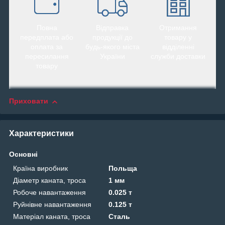
Повна
Відправка
Отримання
передплата або
продукції до
товару у
оплата за
будь-якого міста
відділенні
пересилання
України
служби доставки
товару
Приховати
Характеристики
Основні
Країна виробник
Польща
Діаметр каната, троса
1 мм
Робоче навантаження
0.025 т
Руйнівне навантаження
0.125 т
Матеріал каната, троса
Сталь