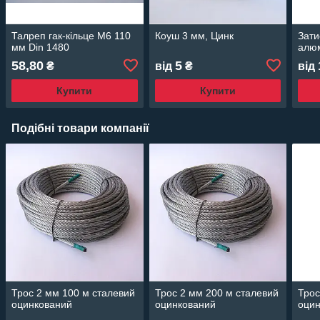
Талреп гак-кільце М6 110
Коуш 3 мм, Цинк
Зати
мм Din 1480
алюм
58,80
5
₴
від
₴
від
Купити
Купити
Подібні товари компанії
Трос 2 мм 100 м сталевий
Трос 2 мм 200 м сталевий
Трос
оцинкований
оцинкований
оци