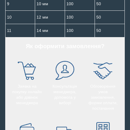
9
10 мм
100
50
10
12 мм
100
50
11
14 мм
100
50
Як оформити замовлення?
Заявка на
Консультація
Обговорення
покупку онлайн
менеджера,
умов
або дзвінок
допомога у
замовлення,
менеджера
виборі
форми оплати,
постачання