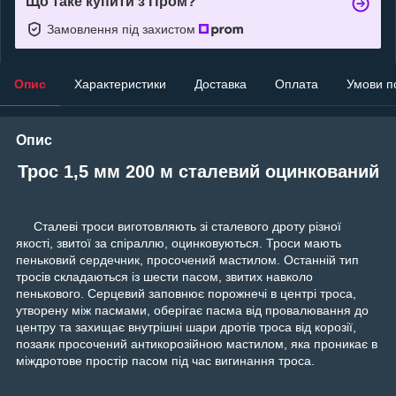
Що таке купити з Пром?
Замовлення під захистом
Опис
Характеристики
Доставка
Оплата
Умови п
Опис
Трос 1,5 мм 200 м сталевий оцинкований
Сталеві троси виготовляють зі сталевого дроту різної
якості, звитої за спіраллю, оцинковуються. Троси мають
пеньковий сердечник, просочений мастилом. Останній тип
тросів складаються із шести пасом, звитих навколо
пенькового. Серцевий заповнює порожнечі в центрі троса,
утворену між пасмами, оберігає пасма від провалювання до
центру та захищає внутрішні шари дротів троса від корозії,
позаяк просочений антикорозійною мастилом, яка проникає в
міждротове простір пасом під час вигинання троса.