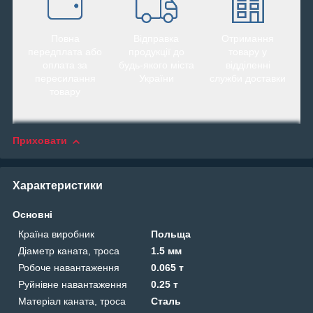
Повна
Відправка
Отримання
передплата або
продукції до
товару у
оплата за
будь-якого міста
відділенні
пересилання
України
служби доставки
товару
Приховати
Характеристики
Основні
Країна виробник
Польща
Діаметр каната, троса
1.5 мм
Робоче навантаження
0.065 т
Руйнівне навантаження
0.25 т
Матеріал каната, троса
Сталь