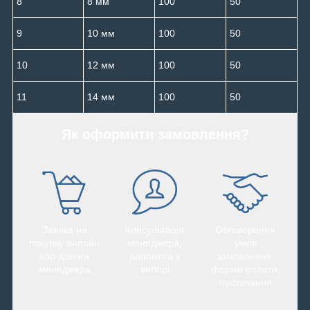
8
8 мм
100
50
9
10 мм
100
50
10
12 мм
100
50
11
14 мм
100
50
Як оформити замовлення?
Заявка на
Консультація
Обговорення
покупку онлайн
менеджера,
умов
або дзвінок
допомога у
замовлення,
менеджера
виборі
форми оплати,
постачання