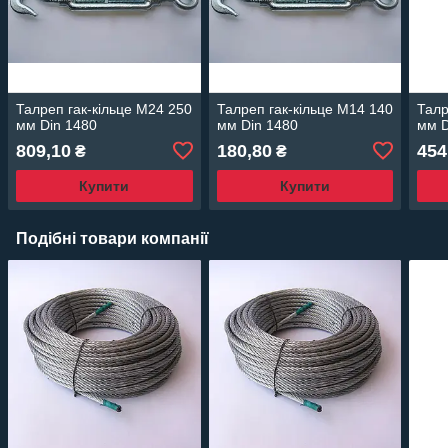
Талреп гак-кільце М24 250
Талреп гак-кільце М14 140
Талр
мм Din 1480
мм Din 1480
мм D
809,10
180,80
454
₴
₴
Купити
Купити
Подібні товари компанії