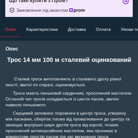
Що таке купити з Пром?
Замовлення під захистом
Опис
Характеристики
Доставка
Оплата
Умови п
Опис
Трос 14 мм 100 м сталевий оцинкований
Сталеві троси виготовляють зі сталевого дроту різної
якості, звитої по спіралі, оцинковується.
Троси мають пеньковий сердечник, просочений мастилом.
Останній тип тросів складаються із шести пасом, звитих
навколо пенькового.
Серцевий заповнює порожнечі в центрі троса, утворену
між пасмами, оберігає пасма від провалювання до центру та
захищає внутрішні шари дротів троса від корозії, позаяк
просочений антикорозійною мастилом, яка проникає в
міждротове простір пасом під час вигинання троса.