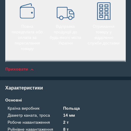
Повна
Відправка
Отримання
передплата або
продукції до
товару у
оплата за
будь-якого міста
відділенні
пересилання
України
служби доставки
товару
Приховати
Характеристики
Основні
Країна виробник
Польща
Діаметр каната, троса
14 мм
Робоче навантаження
2 т
Руйнівне навантаження
8 т