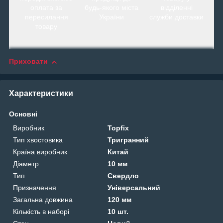
оплата за
будь-якого міста
відділенні
пересилання
України
служби доставки
товару
Приховати
Характеристики
Основні
Виробник
Topfix
Тип хвостовика
Тригранний
Країна виробник
Китай
Діаметр
10 мм
Тип
Свердло
Призначення
Універсальний
Загальна довжина
120 мм
Кількість в наборі
10 шт.