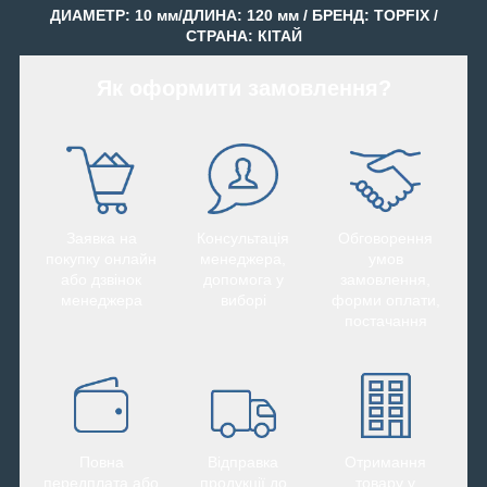
ДИАМЕТР: 10 мм/ДЛИНА: 120 мм / БРЕНД: TOPFIX /
СТРАНА: КІТАЙ
Як оформити замовлення?
Заявка на
Консультація
Обговорення
покупку онлайн
менеджера,
умов
або дзвінок
допомога у
замовлення,
менеджера
виборі
форми оплати,
постачання
Повна
Відправка
Отримання
передплата або
продукції до
товару у