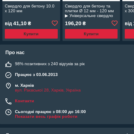
Свердло для бетону 10.0
Свердло для бетону та
Свер
х 120 мм
плитки Ø 12 мм - 120 мм
х 30
▶ Універсальне свердло
41,10
196,20
від
₴
₴
від
Купити
Купити
Про нас
98% позитивних з 240 відгуків за рік
Працює з 03.06.2013
м. Харків
вул. Раєвської 28, Харків, Україна
Контакти
Сьогодні працює з 08:00 до 16:00
Показати весь графік роботи