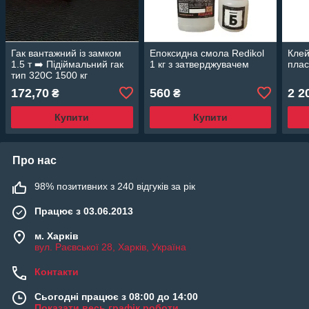
Гак вантажний із замком
Епоксидна смола Redikol
Клей
1.5 т ➡️ Підіймальний гак
1 кг з затверджувачем
плас
тип 320С 1500 кг
172,70
560
2 2
₴
₴
Купити
Купити
Про нас
98% позитивних з 240 відгуків за рік
Працює з 03.06.2013
м. Харків
вул. Раєвської 28, Харків, Україна
Контакти
Сьогодні працює з 08:00 до 14:00
Показати весь графік роботи