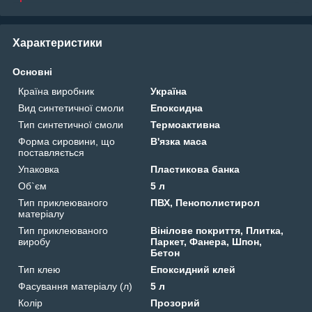
Характеристики
Основні
Країна виробник
Україна
Вид синтетичної смоли
Епоксидна
Тип синтетичної смоли
Термоактивна
Форма сировини, що
В'язка маса
поставляється
Упаковка
Пластикова банка
Об`єм
5 л
Тип приклеюваного
ПВХ, Пенополистирол
матеріалу
Тип приклеюваного
Вінілове покриття, Плитка,
виробу
Паркет, Фанера, Шпон,
Бетон
Тип клею
Епоксидний клей
Фасування матеріалу (л)
5 л
Колір
Прозорий