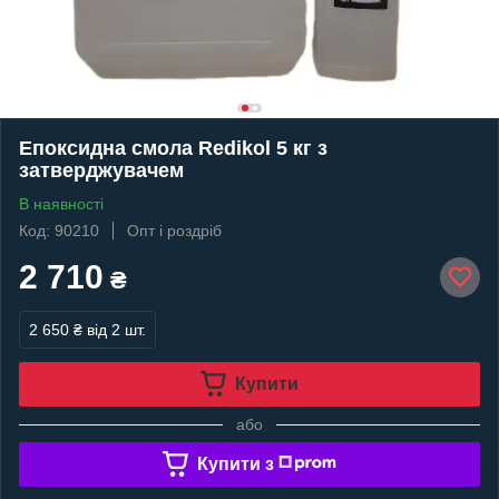
Епоксидна смола Redikol 5 кг з
затверджувачем
В наявності
Код: 90210
Опт і роздріб
2 710
₴
2 650 ₴
від 2 шт.
Купити
або
Купити з