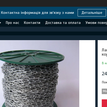
Контактна інформація для зв'язку з нами
Детальніше
Про нас
Контакти
Доставка та оплата
Умови повер
Ла
ко
В н
24
Пок
Мі