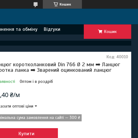
Кошик
нення та обміну
Відгуки
Кошик
Код:
40010
нцюг коротколанковий Din 766 Ø 2 мм ➡️ Ланцюг
ротка ланка ➡️ Зварений оцинкований ланцюг
аявності
Оптом і в роздріб
,40 ₴/м
азати оптові ціни
німальна сума замовлення на сайті — 300 ₴
Купити