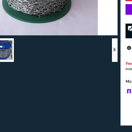
пов
У к
буд