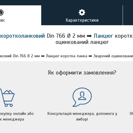
пис
Характеристики
 коротколанковий
Din 766 Ø 2 мм ➡️
Ланцюг
коротк
оцинкований ланцюг
ковий Din 766 Ø 2 мм ➡️ Ланцюг коротка ланка ➡️ Зварений оцинкован
Як оформити замовлення?
окупку онлайн або
Консультація менеджера, допомога у
О
ок менеджера
виборі