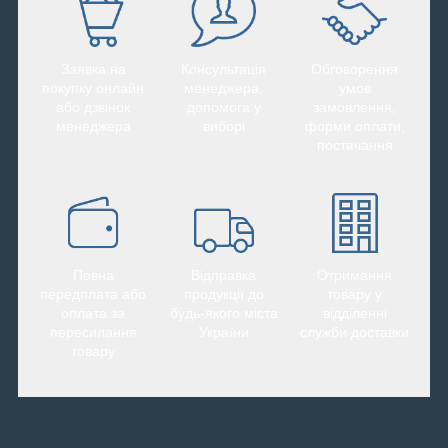
Заявка на
Консультація
Обговорення
покупку онлайн
менеджера,
умов
або дзвінок
допомога у
замовлення,
менеджера
виборі
форми оплати,
постачання
Повна
Відправка
Отримання
передплата або
продукції до
товару у
оплата за
будь-якого міста
відділенні
пересилання
України
служби доставки
товару