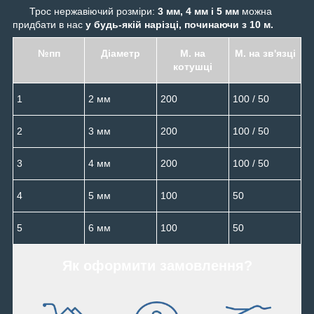
Трос нержавіючий розміри:
3 мм, 4 мм і 5 мм
можна
придбати в нас
у будь-якій нарізці, починаючи з 10 м.
№пп
Діаметр
М. на
М. на зв'язці
котушці
1
2 мм
200
100 / 50
2
3 мм
200
100 / 50
3
4 мм
200
100 / 50
4
5 мм
100
50
5
6 мм
100
50
Як оформити замовлення?