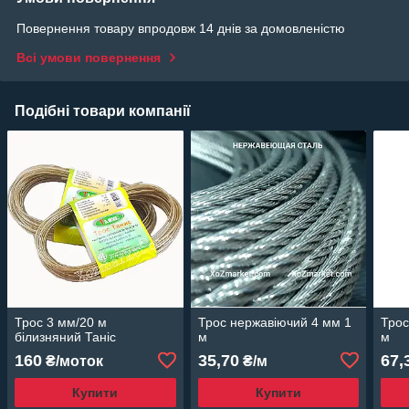
Повернення товару впродовж 14 днів за домовленістю
Всі умови повернення
Подібні товари компанії
Трос 3 мм/20 м
Трос нержавіючий 4 мм 1
Трос
білизняний Таніс
м
м
160
35,70
67,
₴/моток
₴/м
Купити
Купити