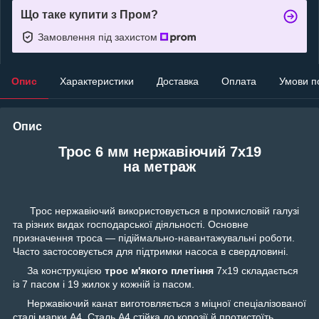
Що таке купити з Пром?
Замовлення під захистом
Опис
Характеристики
Доставка
Оплата
Умови п
Опис
Трос 6 мм нержавіючий 7х19
на метраж
Трос нержавіючий використовується в промисловій галузі
та різних видах господарської діяльності. Основне
призначення троса — підіймально-навантажувальні роботи.
Часто застосовується для підтримки насоса в свердловині.
За конструкцією
трос м'якого плетіння
7х19 складається
із 7 пасом і 19 жилок у кожній із пасом.
Нержавіючий канат виготовляється з міцної спеціалізованої
сталі марки А4. Сталь А4 стійка до корозії й протистоїть