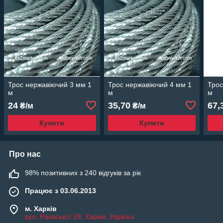
Трос нержавіючий 3 мм 1
Трос нержавіючий 4 мм 1
Трос
м
м
м
24
35,70
67,
₴/м
₴/м
Купити
Купити
Про нас
98% позитивних з 240 відгуків за рік
Працює з 03.06.2013
м. Харків
вул. Раєвської 28, Харків, Україна