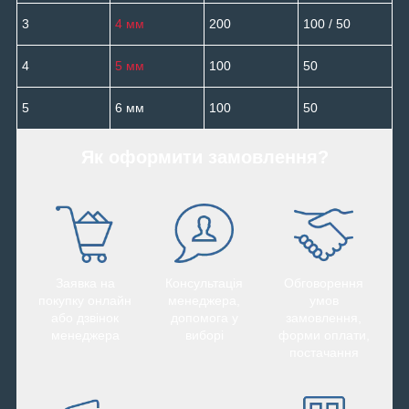
3
4 мм
200
100 / 50
4
5 мм
100
50
5
6 мм
100
50
Як оформити замовлення?
Заявка на
Консультація
Обговорення
покупку онлайн
менеджера,
умов
або дзвінок
допомога у
замовлення,
менеджера
виборі
форми оплати,
постачання