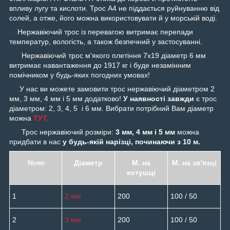
впливу лугу та кислоти. Трос А4 не піддається руйнуванню від
солей, а отже, його можна використовувати й у морській воді.
Нержавіючий трос із перевагою витримає перепади
температур, вологість, а також безпечний у застосуванні.
Нержавіючий трос м'якого плетіння 7х19 діаметр 6 мм
витримає навантаження до 1917 кг і буде незамінним
помічником у будь-яких погодних умовах!
У нас ви можете замовити трос нержавіючий діаметром 2
мм, 3 мм, 4 мм і 5 мм додатково!
У наявності завжди
є трос
діаметром: 2, 3, 4, 5 і 6 мм. Вибрати потрібний Вам діаметр
можна
ТУТ.
Трос нержавіючий розміри:
3 мм, 4 мм і 5 мм
можна
придбати в нас
у будь-якій нарізці, починаючи з 10 м.
№пп
Діаметр
М. на
М. на зв'язці
котушці
1
2 мм
200
100 / 50
2
3 мм
200
100 / 50