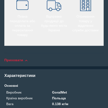
Повна
Відправка
Отримання
передплата або
продукції до
товару у
оплата за
будь-якого міста
відділенні
пересилання
України
служби доставки
товару
Приховати
Характеристики
Основні
Виробник
GoralMet
Країна виробник
Польща
Вага
0.138 кг/м