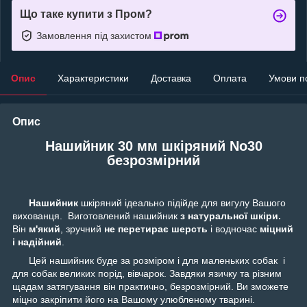
Що таке купити з Пром?
Замовлення під захистом
Опис
Характеристики
Доставка
Оплата
Умови п
Опис
Нашийник 30 мм шкіряний No30
безрозмірний
Нашийник
шкіряний ідеально підійде для вигулу Вашого
вихованця. Виготовлений нашийник
з натуральної шкіри.
Він
м'який
, зручний
не перетирає шерсть
і водночас
міцний
і надійний
.
Цей нашийник буде за розміром і для маленьких собак і
для собак великих порід, вівчарок. Завдяки язичку та різним
щадам затягування він практично, безрозмірний. Ви зможете
міцно закріпити його на Вашому улюбленому тварині.