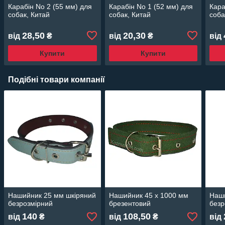
Карабін No 2 (55 мм) для
Карабін No 1 (52 мм) для
Кара
собак, Китай
собак, Китай
соба
28,50
20,30
від
₴
від
₴
від
Купити
Купити
Подібні товари компанії
Нашийник 25 мм шкіряний
Нашийник 45 х 1000 мм
Наши
безрозмірний
брезентовий
безр
140
108,50
від
₴
від
₴
від