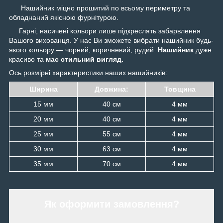
Нашийник міцно прошитий по всьому периметру та
обладнаний якісною фурнітурою.
Гарні, насичені кольори лише підкреслять забарвлення
Вашого вихованця. У нас Ви зможете вибрати нашийник будь-
якого кольору — чорний, коричневий, рудий.
Нашийник
дуже
красиво та
має стильний вигляд.
Ось розмірні характеристики наших нашийників:
Ширина
Довжина:
Товщина
15 мм
40 см
4 мм
20 мм
40 см
4 мм
25 мм
55 см
4 мм
30 мм
63 см
4 мм
35 мм
70 см
4 мм
Як оформити замовлення?