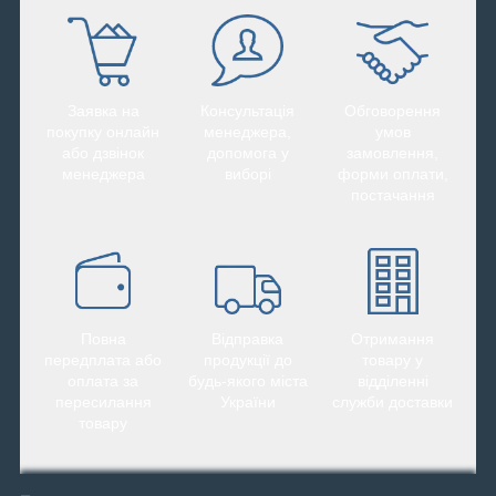
Заявка на
Консультація
Обговорення
покупку онлайн
менеджера,
умов
або дзвінок
допомога у
замовлення,
менеджера
виборі
форми оплати,
постачання
Повна
Відправка
Отримання
передплата або
продукції до
товару у
оплата за
будь-якого міста
відділенні
пересилання
України
служби доставки
товару